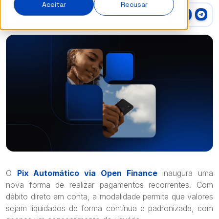
Aceitar
Recusar
5 min
1 de dezembro de
2025
O
Pix Automático via Open Finance
inaugura uma
nova forma de realizar pagamentos recorrentes. Com
débito direto em conta, a modalidade permite que valores
sejam liquidados de forma contínua e padronizada, com