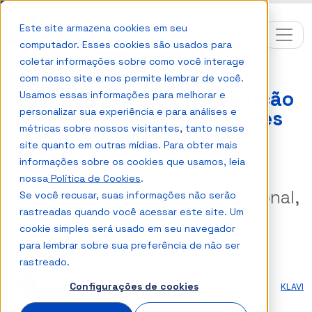
Este site armazena cookies em seu
computador. Esses cookies são usados para
coletar informações sobre como você interage
Pix Automático via Open
com nosso site e nos permite lembrar de você.
Finance: conheça a revolução
Usamos essas informações para melhorar e
personalizar sua experiência e para análises e
dos pagamentos recorrentes
métricas sobre nossos visitantes, tanto nesse
site quanto em outras mídias. Para obter mais
Uma nova geração de
informações sobre os cookies que usamos, leia
pagamentos recorrentes, que
nossa
Política de Cookies
.
combina baixo custo operacional,
Se você recusar, suas informações não serão
rastreadas quando você acessar este site. Um
zero fricção e automação
cookie simples será usado em seu navegador
inteligente: Pix Automático.
para lembrar sobre sua preferência de não ser
rastreado.
Tom Pirondi
Analista de
Configurações de cookies
KLAVI
Conteúdo