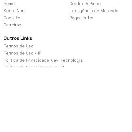
Home
Crédito & Risco
Sobre Nós
Inteligência de Mercado
Contato
Pagamentos
Carreiras
Outros Links
Termos de Uso
Termos de Uso - IP
Politica de Privacidade Klavi Tecnologia
Política de Privacidade Klavi IP
Segurança da Informação
Política de Integridade e Compliance
Política de PLD/FT
Diretrizes para Fornecedores
Ouvidoria
Canal de Denúncias
Política de Cookies